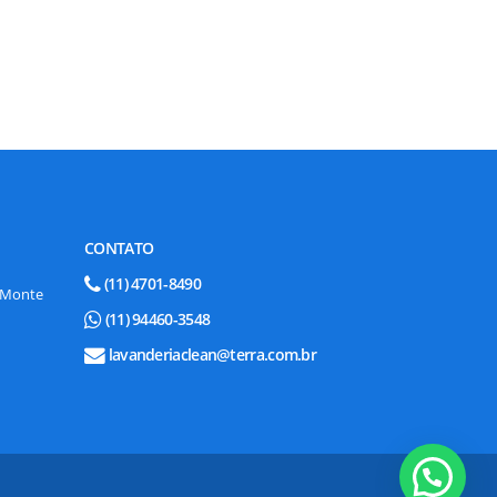
CONTATO
(11) 4701-8490
e Monte
(11) 94460-3548
lavanderiaclean@terra.com.br