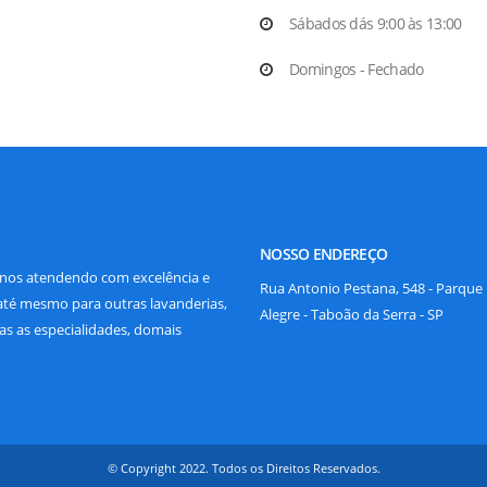
Sábados dás 9:00 às 13:00
Domingos - Fechado
NOSSO ENDEREÇO
anos atendendo com excelência e
Rua Antonio Pestana, 548 - Parqu
 até mesmo para outras lavanderias,
Alegre - Taboão da Serra - SP
 as especialidades, domais
© Copyright 2022. Todos os Direitos Reservados.