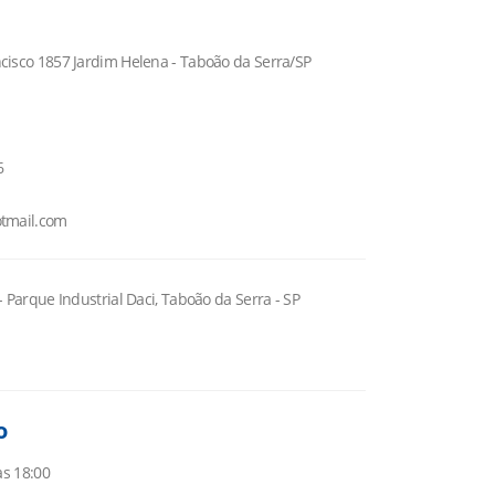
cisco 1857 Jardim Helena - Taboão da Serra/SP
6
tmail.com
- Parque Industrial Daci, Taboão da Serra - SP
o
às 18:00