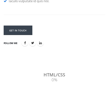
Iaculis vulputate id quis nisl.
GET IN TOUCH
FOLLOW ME
HTML/CSS
0
%