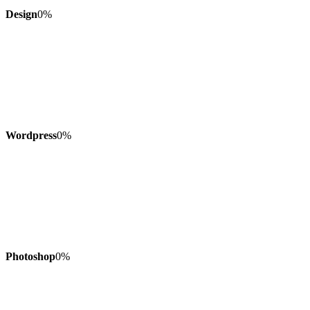
Design
0
%
Wordpress
0
%
Photoshop
0
%